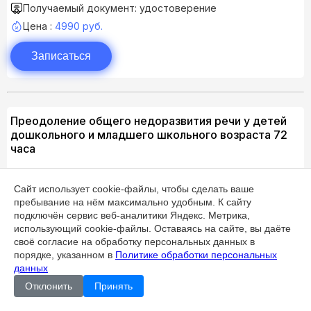
Получаемый документ: удостоверение
Цена :
4990 руб.
Записаться
Преодоление общего недоразвития речи у детей
дошкольного и младшего школьного возраста 72
часа
Подробнее
Сайт использует cookie-файлы, чтобы сделать ваше
пребывание на нём максимально удобным. К cайту
Продолжительность: 72 ч. ( 2 нед. )
подключён сервис веб-аналитики Яндекс. Метрика,
Получаемый документ: удостоверение
использующий cookie-файлы. Оставаясь на сайте, вы даёте
Цена :
4990 руб.
своё согласие на обработку персональных данных в
порядке, указанном в
Политике обработки персональных
данных
Записаться
Отклонить
Принять