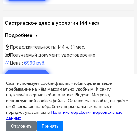
Сестринское дело в урологии 144 часа
Подробнее
Продолжительность: 144 ч. ( 1 мес. )
Получаемый документ: удостоверение
Цена :
6990 руб.
Записаться
Сайт использует cookie-файлы, чтобы сделать ваше
пребывание на нём максимально удобным. К cайту
подключён сервис веб-аналитики Яндекс. Метрика,
использующий cookie-файлы. Оставаясь на сайте, вы даёте
Сестринская помощь гинекологическим больным
своё согласие на обработку персональных данных в
144 часа
порядке, указанном в
Политике обработки персональных
данных
Подробнее
Отклонить
Принять
Продолжительность: 144 ч. ( 1 мес. )