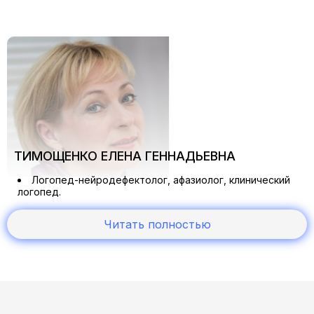
ТИМОЩЕНКО ЕЛЕНА ГЕННАДЬЕВНА
Логопед-нейродефектолог, афазиолог, клинический
логопед.
Преподаватель в области нейрореабилитации
(афазия, нейропсихология), коррекционной педагогики
Читать полностью
(логопедии).
Логопед-нейродефектолог детского
консультативно-диагностического отделения Центра
патологии речи и нейрореабилитации.
Член Всероссийской общественной организации
"Национальная ассоциация нейрореабилитологов",
член Ассоциации детских реабилитологов.
Участник Международных Конгрессов по