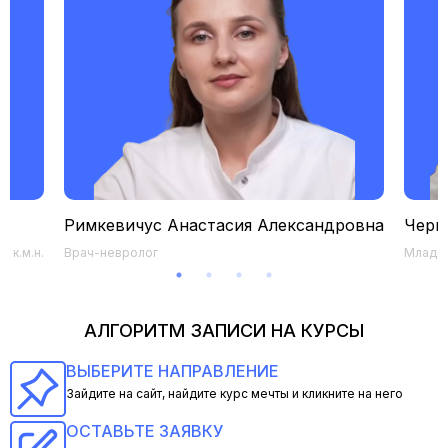
Римкевичус Анастасия Александровна
Черк
 к.м.н.
Врач-невролог
Младши
АЛГОРИТМ ЗАПИСИ НА КУРСЫ
ВЫБЕРИТЕ НАПРАВЛЕНИЕ
Зайдите на сайт, найдите курс мечты и кликните на него
ОСТАВЬТЕ ЗАЯВКУ