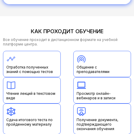
логин и пароль от личного кабинета, где предоставлен
доступ к обучающему материалу
сроки доступа к обучающим материалам
В процессе обучения по любым вопросам обращайтесь к
КАК ПРОХОДИТ ОБУЧЕНИЕ
своему методисту на почту
start@mueg.ru
— мы всегда на
связи и готовы помочь!
Все обучение проходит в дистанционном формате на учебной
Желаем вам успехов, мотивации и ярких результатов в
платформе центра.
обучении! Верим в вас!
Отработка полученных
Общение с
знаний с помощью тестов
преподавателями
Чтение лекций в текстовом
Просмотр онлайн-
виде
вебинаров и в записи
Сдача итогового теста по
Получение документа,
пройденному материалу
подтверждающего
окончания обучения