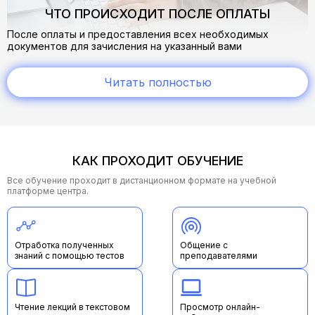
ЧТО ПРОИСХОДИТ ПОСЛЕ ОПЛАТЫ
После оплаты и предоставления всех необходимых
документов для зачисления на указанный вами
электронный адрес приходит письмо о зачислении.
В нем вы найдете всю необходимую информацию:
Читать полностью
cсылку на учебный портал
логин и пароль от личного кабинета, где предоставлен
доступ к обучающему материалу
сроки доступа к обучающим материалам
В процессе обучения по любым вопросам обращайтесь к
КАК ПРОХОДИТ ОБУЧЕНИЕ
своему методисту на почту
start@mueg.ru
— мы всегда на
связи и готовы помочь!
Все обучение проходит в дистанционном формате на учебной
Желаем вам успехов, мотивации и ярких результатов в
платформе центра.
обучении! Верим в вас!
Отработка полученных
Общение с
знаний с помощью тестов
преподавателями
Чтение лекций в текстовом
Просмотр онлайн-