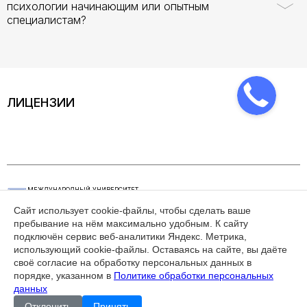
психологии начинающим или опытным
специалистам?
ЛИЦЕНЗИИ
МЕЖДУНАРОДНЫЙ УНИВЕРСИТЕТ
ЭКОНОМИЧЕСКИХ И ГУМАНИТАРНЫХ
НАУК
Сайт использует cookie-файлы, чтобы сделать ваше
пребывание на нём максимально удобным. К cайту
КАК СВЯЗАТЬСЯ
РЕЖИМ РАБОТЫ
подключён сервис веб-аналитики Яндекс. Метрика,
+7(495) 626-29-62
пн - пт, 10.00 - 17.00
использующий cookie-файлы. Оставаясь на сайте, вы даёте
da@mueg.ru
105082 г. Москва,
своё согласие на обработку персональных данных в
Спартаковский переулок,
порядке, указанном в
Политике обработки персональных
д.2, стр.1
данных
Отклонить
Принять